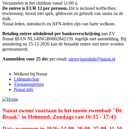
Verzamelen in het clubhuis vanaf 11:00 u.
De entree is EUR 12 per persoon.
Dit is inclusief koffie/thee,
erwtensoep, brood met spek, glühwein en gebruik van sauna na de
duik.
Nunat leden, introducés en NFN-leden zijn van harte welkom.
Betaling entree uitsluitend per bankoverschrijving
aan ZV
Nunat IBAN NL14INGB0002842159, tegelijk met aanmelding. Bij
annulering na 25-12-2026 kan de betaalde entree niet meer worden
geretourneerd.
Aanmelden voor 25 dec
per email:
nieuwjaarsduik@nunat.nl
Welkom bij Nunat
Lidmaatschap
Toegangsprijzen
Nunat info
Nunat zwemt voortaan in het mooie zwembad "De
Braak" in Helmond. Zondags van 16:15 - 17:45
Data zwemmen in 2026: 13-09, 20-09, 27-09, 11-10,