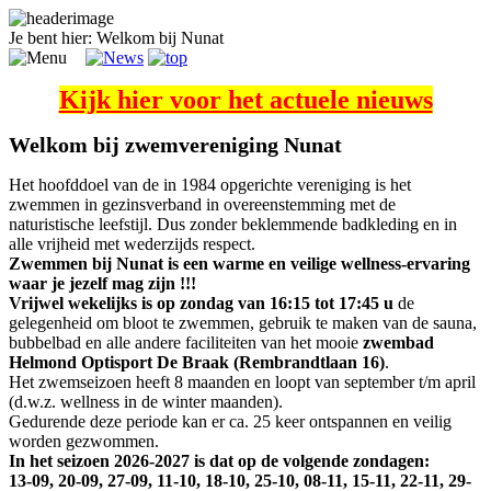
Je bent hier:
Welkom bij Nunat
Kijk hier voor het actuele nieuws
Welkom bij zwemvereniging Nunat
Het hoofddoel van de in 1984 opgerichte vereniging is het
zwemmen in gezinsverband in overeenstemming met de
naturistische leefstijl. Dus zonder beklemmende badkleding en in
alle vrijheid met wederzijds respect.
Zwemmen bij Nunat is een warme en veilige wellness-ervaring
waar je jezelf mag zijn !!!
Vrijwel wekelijks is op zondag van 16:15 tot 17:45 u
de
gelegenheid om bloot te zwemmen, gebruik te maken van de sauna,
bubbelbad en alle andere faciliteiten van het mooie
zwembad
Helmond Optisport De Braak (Rembrandtlaan 16)
.
Het zwemseizoen heeft 8 maanden en loopt van september t/m april
(d.w.z. wellness in de winter maanden).
Gedurende deze periode kan er ca. 25 keer ontspannen en veilig
worden gezwommen.
In het seizoen 2026-2027 is dat op de volgende zondagen:
13-09, 20-09, 27-09, 11-10, 18-10, 25-10, 08-11, 15-11, 22-11, 29-