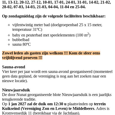
11, 13-12, 20-12, 27-12, 10-01, 17-01, 24-01, 31-01, 14-02, 21-02,
28-02, 07-03, 14-03, 21-03, 04-04, 11-04 en 25-04.
Op zondagmiddag zijn de volgende faciliteiten beschikbaar:
vijfentwintig meter bad (doelgroepenbad 25 x 15 meter,
temperatuur 31ºC)
2
baby en peuterbad met speelelementen (100 m
)
bubbelbad
sauna 80ºC
Zowel leden als gasten zijn welkom !!! Kom de sfeer eens
vrijblijvend proeven !!!
Sauna-avond
Vier keer per jaar wordt een sauna-avond georganiseerd (momenteel
geen data gepland, de vereniging is nog aan het zoeken naar een
nieuwe locatie).
Nieuwjaarsduik
De door Nunat georganiseerde blote Nieuwjaarsduik is een jaarlijks
terugkerende traditie.
Op
1 jan 2027 zal de duik om 12:30 u
plaatsvinden op
terrein
Kuikseind (Vereniging Zon en Leven) te Middelbeers
. Adres is
Kromvensedijk 11 (bereikbaar via de Jachtlaan).